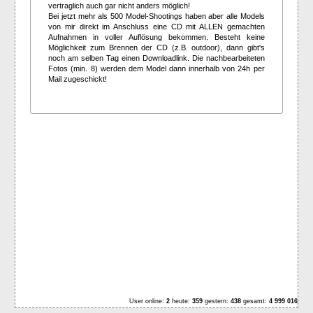
vertraglich auch gar nicht anders möglich!
Bei jetzt mehr als 500 Model-Shootings haben aber alle Models
von mir direkt im Anschluss eine CD mit ALLEN gemachten
Aufnahmen in voller Auflösung bekommen. Besteht keine
Möglichkeit zum Brennen der CD (z.B. outdoor), dann gibt's
noch am selben Tag einen Downloadlink. Die nachbearbeiteten
Fotos (min. 8) werden dem Model dann innerhalb von 24h per
Mail zugeschickt!
User online:
2
heute:
359
gestern:
438
gesamt:
4 999 016