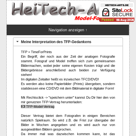
Navigation anzeigen ↑
Meine Interpretation des TFP-Gedankens
TFP = TimeForPrints
Ein Begriff, der noch aus der Zeit der analogen Fotografie
stammt. Fotograf und Model treffen sich zum gemeinsamen
Bildermachen, wobei jeder seine eigenen Kosten trägt und die
Bildergebnisse anschließend auch beiden zur Verfügung
stehen!
Im digitalen Zeitalter heißt es inzwischen TFCD/DVD!
Es werden also keine Papierbilder (Prints) übergeben, sondern
stattdessen eine CD/DVD mit dem Bildmaterial in digitaler Form!
Mit Rechtsclick -> "speichern unter" kannst Du Dir hier den von
mir genutzten TFP-Vertrag herunterladen:
TFP-Model-Vertrag
Dieser Vertrag bietet dem Fotografen in einigen Bereichen
natürlich Spielraum. So wird z.B. die Frist zur übergabe der
Bilder in Wochen angegeben und es wird auch nur von
ausgewählten Bildern gesprochen.
Da immer mal was dazwischen kommen kann, ist das