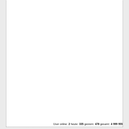
User online:
2
heute:
335
gestern:
478
gesamt:
4 999 955